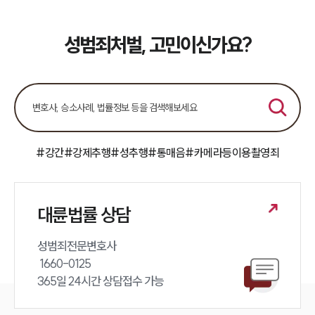
팀소개
성범죄처벌, 고민이신가요?
팀소개
대륜의 강점
오시는 길
글로벌 파트너 로펌
고객의 소리
통합검색
AI대륜
#강간
#강제추행
#성추행
#통매음
#카메라등이용촬영죄
업무사례
대륜법률 상담
주요 업무사례
사례분석/최신동향
법률정보
성범죄전문변호사 

법률지식인
 1660-0125 

고객후기
365일 24시간 상담접수 가능