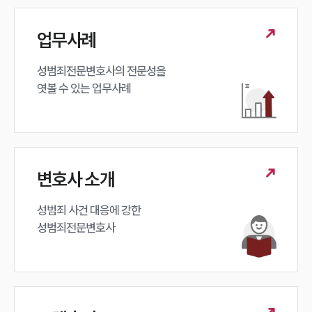
업무분야
성범죄대응부 업무
업무사례
전체
성범죄전문변호사의 전문성을 

엿볼 수 있는 업무사례
구성원 소개
성범죄전문변호사
소식/자료
변호사 소개
언론보도
공지사항
성범죄 사건 대응에 강한 

법률 블로그
성범죄전문변호사
법률서식
뉴스레터/브로슈어
세미나
대륜법률상담예약