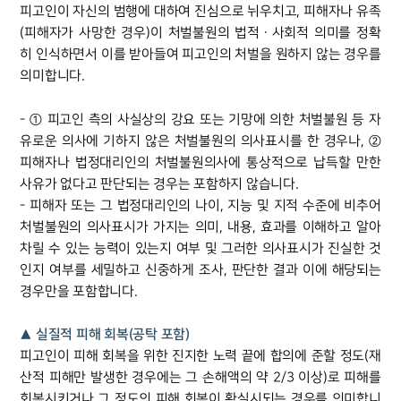
고객후기
피고인이 자신의 범행에 대하여 진심으로 뉘우치고, 피해자나 유족
(피해자가 사망한 경우)이 처벌불원의 법적ㆍ사회적 의미를 정확
히 인식하면서 이를 받아들여 피고인의 처벌을 원하지 않는 경우를
업무분야
의미합니다.
성범죄대응부 업무
- ① 피고인 측의 사실상의 강요 또는 기망에 의한 처벌불원 등 자
전체
유로운 의사에 기하지 않은 처벌불원의 의사표시를 한 경우나, ②
피해자나 법정대리인의 처벌불원의사에 통상적으로 납득할 만한
구성원 소개
사유가 없다고 판단되는 경우는 포함하지 않습니다.
- 피해자 또는 그 법정대리인의 나이, 지능 및 지적 수준에 비추어
성범죄전문변호사
처벌불원의 의사표시가 가지는 의미, 내용, 효과를 이해하고 알아
차릴 수 있는 능력이 있는지 여부 및 그러한 의사표시가 진실한 것
인지 여부를 세밀하고 신중하게 조사, 판단한 결과 이에 해당되는
소식/자료
경우만을 포함합니다.
언론보도
▲ 실질적 피해 회복(공탁 포함)
공지사항
법률 블로그
피고인이 피해 회복을 위한 진지한 노력 끝에 합의에 준할 정도(재
법률서식
산적 피해만 발생한 경우에는 그 손해액의 약 2/3 이상)로 피해를
뉴스레터/브로슈어
회복시키거나 그 정도의 피해 회복이 확실시되는 경우를 의미합니