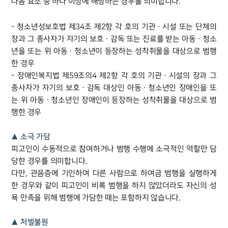
다음 요소 중 하나 이상에 해당하는 경우를 의미합니다.
- 청소년성보호법 제34조 제2항 각 호의 기관ㆍ시설 또는 단체의
장과 그 종사자가 자기의 보호ㆍ감독 또는 진료를 받는 아동ㆍ청소
년을 또는 위 아동ㆍ청소년이 등장하는 성착취물을 대상으로 범행
팀소개
한 경우
- 장애인복지법 제59조의4 제2항 각 호의 기관ㆍ시설의 장과 그
팀소개
종사자가 자기의 보호ㆍ감독 대상인 아동ㆍ청소년인 장애인을 또
대륜의 강점
오시는 길
는 위 아동ㆍ청소년인 장애인이 등장하는 성착취물을 대상으로 범
글로벌 파트너 로펌
행한 경우
고객의 소리
통합검색
▲ 소극 가담
AI대륜
피고인이 수동적으로 참여하거나 범행 수행에 소극적인 역할만 담
당한 경우를 의미합니다.
업무사례
다만, 관음증에 기인하여 다른 사람으로 하여금 범행을 실행하게
한 경우와 같이 피고인이 비록 범행을 하지 않았더라도 자신의 성
주요 업무사례
욕 만족을 위해 범행에 가담한 때는 포함하지 않습니다.
사례분석/최신동향
법률정보
▲ 처벌불원
법률지식인