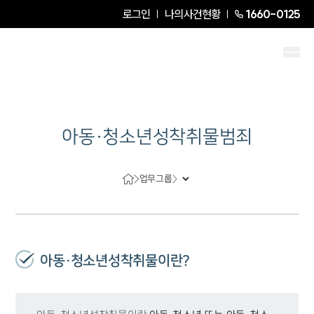
로그인
나의사건현황
1660-0125
아동·청소년성착취물범죄
업무그룹
아동·청소년성착취물이란?