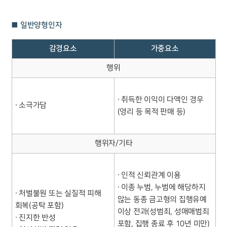
■ 일반양형인자
감경요소
가중요소
행위
∙ 취득한 이익이 다액인 경우
∙ 소극가담
(영리 등 목적 판매 등)
행위자/기타
∙ 인적 신뢰관계 이용
∙ 이종 누범, 누범에 해당하지
∙ 처벌불원 또는 실질적 피해
않는 동종 금고형의 집행유예
회복(공탁 포함)
이상 전과(성범죄, 성매매범죄
∙ 진지한 반성
포함, 집행 종료 후 10년 미만)